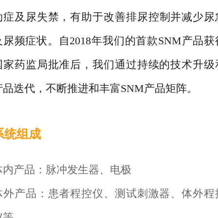
动症及尿失禁，有助于改善排
尿控制并减少尿
及尿频症状。
自
2018
年我们的首款
SNM
产品获
国家药监局批准后，我们通过持续的技术升级
产
品迭代，不断推进和丰富
SNM
产品矩阵。
系统组成
体内产品：脉冲发生器、电极
体外产品：患者程控仪、测试刺激器、体外程
仪等