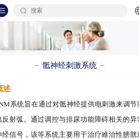
中文
English
骶神经刺激系统
概述
NM
系统旨在通过对骶神经提供电刺激来调节
胱反射弧。通过调控与排尿功能障碍
相关的异
神经信号，该等系统主要用于治疗难治性膀胱